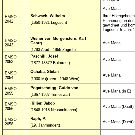
Ave Maria
Ihrer Hochgeboren
Schwach, Wilhelm
EMSO
Erinnerung an den 
2042
(1850-1921 Lugosch)
gewidmet und kom
Lugosch, 5. Juni 
Wisner von Morgenstern, Karl
EMSO
Georg
Ave Maria
2043
(1783 Arad - 1855 Zagreb)
Paschill, Josef
EMSO
Ave Maria
2053
(1877-1857? Bukarest)
Ochaba, Stefan
EMSO
Ave Maria
2054
(1900 M�hren - 1948 Wien)
Pogatschnigg, Guido von
EMSO
Ave Maria (in E)
2055
(1867-1937 Temeswar)
Hillier, Jakob
EMSO
Ave Maria (Duett)
2056
(1848-1918 Neusanktanna)
Raph, P.
EMSO
Ave Maria (Duett)
2058
(19. Jahrhundert)