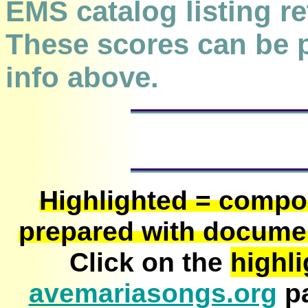
EMS catalog listing re
These scores can be 
info above.
H
ighlighted = compos
prepared with documen
Click on the
highl
avemariasongs.org
pa