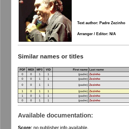
Text author: Padre Zezinho
Arranger / Editor: N/A
Similar names or titles
PDF
MIDI
MP3
VID
First name
Last name
0
0
1
1
(padre)
Zezinho
0
0
1
1
(padre)
Zezinho
0
0
1
1
(padre)
Zezinho
1
0
1
1
(padre)
Zezinho
1
0
1
1
(padre)
Zezinho
0
0
1
1
(padre)
Zezinho
Available documentation:
Score:
no publisher info available.