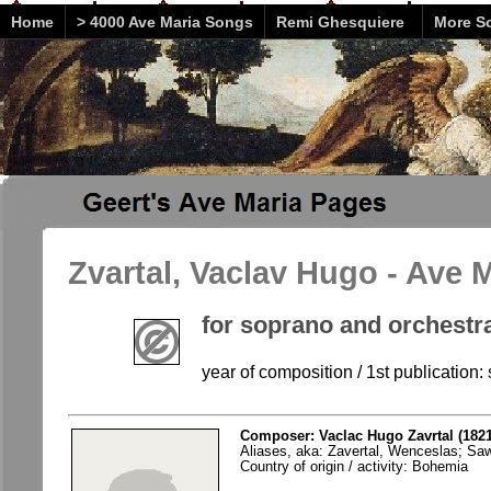
Home
> 4000 Ave Maria Songs
Remi Ghesquiere
More So
Zvartal, Vaclav Hugo - Ave 
for soprano and orchestr
year of composition / 1st publication: 
Composer: Vaclac Hugo Zavrtal (1821
Aliases, aka: Zavertal, Wenceslas; Saw
Country of origin / activity: Bohemia