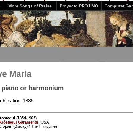
e
More Songs of Praise
Proyecto PROJIMO
Computer Ga
ve Maria
d piano or harmonium
publication: 1886
ostegui (1854-1903)
Aróstegui Garamendi
, OSA
ty: Spain (Biscay) / The Philippines