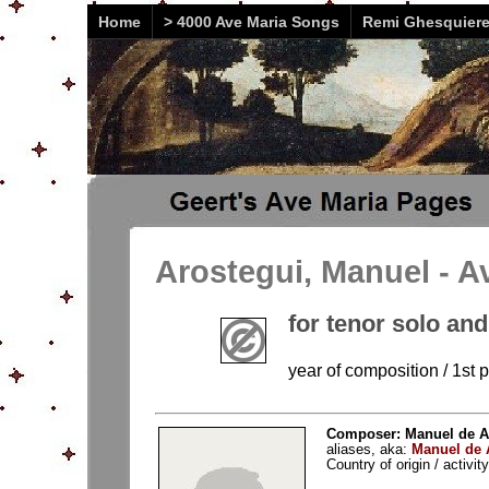
Home
> 4000 Ave Maria Songs
Remi Ghesquier
Arostegui, Manuel - A
for tenor solo an
year of composition / 1st 
Composer: Manuel de Ar
aliases, aka:
Manuel de 
Country of origin / activi