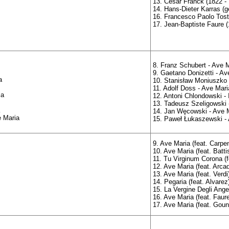
13. César Franck (1822 -
14. Hans-Dieter Karras (g
16. Francesco Paolo Tosti
17. Jean-Baptiste Faure (
8. Franz Schubert - Ave M
9. Gaetano Donizetti - Av
a
10. Stanisław Moniuszko 
11. Adolf Doss - Ave Mari
ia
12. Antoni Chlondowski - 
13. Tadeusz Szeligowski 
14. Jan Węcowski - Ave 
e Maria
15. Paweł Łukaszewski -
9. Ave Maria (feat. Carpen
10. Ave Maria (feat. Battis
11. Tu Virginum Corona (f
12. Ave Maria (feat. Arcad
13. Ave Maria (feat. Verdi
14. Pegaria (feat. Alvarez
15. La Vergine Degli Angel
16. Ave Maria (feat. Faur
17. Ave Maria (feat. Gou