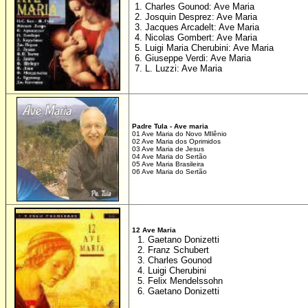
1. Charles Gounod: Ave Maria
2. Josquin Desprez: Ave Maria
3. Jacques Arcadelt: Ave Maria
4. Nicolas Gombert: Ave Maria
5. Luigi Maria Cherubini: Ave Maria
6. Giuseppe Verdi: Ave Maria
7. L. Luzzi: Ave Maria
Padre Tula - Ave maria
01 Ave Maria do Novo MIlênio
02 Ave Maria dos Oprimidos
03 Ave Maria de Jesus
04 Ave Maria do Sertão
05 Ave Maria Brasileira
06 Ave Maria do Sertão
12 Ave Maria
1. Gaetano Donizetti
2. Franz Schubert
3. Charles Gounod
4. Luigi Cherubini
5. Felix Mendelssohn
6. Gaetano Donizetti