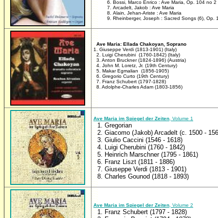
Bossi, Marco Enrico : Ave Maria, Op. 104 no 2
Arcadelt, Jakob : Ave Maria
Alain, Jehan-Ariste : Ave Maria
Rheinberger, Joseph : Sacred Songs (6), Op. 
Ave Maria: Ellada Chakoyan, Soprano
1. Giuseppe Verdi (1813-1901) (Italy)
2. Luigi Cherubini (1760-1842) (Italy)
3. Anton Bruckner (1824-1896) (Austria)
4. John M. Loretz, Jr. (19th Century)
5. Makar Egmalian (1856-1905)
6. Gregorio Curto (19th Century)
7. Franz Schubert (1797-1828)
8. Adolphe-Charles Adam (1803-1856)
Ave Maria im Spiegel der Zeiten
, Volume 1
1. Gregorian
2. Giacomo (Jakob) Arcadelt (c. 1500 - 156
3. Giulio Caccini (1546 - 1618)
4. Luigi Cherubini (1760 - 1842)
5. Heinrich Marschner (1795 - 1861)
6. Franz Liszt (1811 - 1886)
7. Giuseppe Verdi (1813 - 1901)
8. Charles Gounod (1818 - 1893)
Ave Maria im Spiegel der Zeiten
, Volume 2
1. Franz Schubert (1797 - 1828)