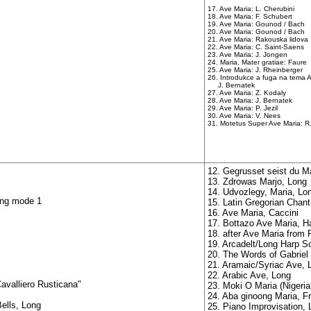
17. Ave Maria: L. Cherubini
18. Ave Maria: F. Schubert
19. Ave Maria: Gounod / Bach
20. Ave Maria: Gounod / Bach
21. Ave Maria: Rakouska lidova
22. Ave Maria: C. Saint-Saens
23. Ave Maria: J. Jongen
24. Maria, Mater gratiae: Faure
25. Ave Maria: J. Rheinberger
26. Introdukce a fuga na tema A
J. Bernatek
27. Ave Maria: Z. Kodaly
28. Ave Maria: J. Bernatek
29. Ave Maria: P. Jezil
30. Ave Maria: V. Nees
31. Motetus Super Ave Maria: 
12. Gegrusset seist du M
13. Zdrowas Marjo, Long
14. Udvozlegy, Maria, Lo
ong mode 1
15. Latin Gregorian Chant
16. Ave Maria, Caccini
17. Bottazo Ave Maria, H
18. after Ave Maria from 
19. Arcadelt/Long Harp S
20. The Words of Gabriel 
21. Aramaic/Syriac Ave, 
22. Arabic Ave, Long
valliero Rusticana"
23. Moki O Maria (Nigeria
24. Aba ginoong Maria, F
ells, Long
25. Piano Improvisation,