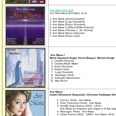
Ave Maria [Box-Set]
von Vera Ilieva (Künstler), et al.
1. Ave Maria (Jacob Arcadelt)
2. Ave Maria (Luigi Cherubini)
3. Ave Maria (Franz Schubert)
4. Ave Maria II (Alfred Müller-Kranich)
5. Ave Maria (Thomas L. de Victoria)
6. Ave Maria (Nunu Gabunia)
7. Ave Maria (Franz Liszt)
Ave Maria /
Marie Hayward Segal, Kevin Bowyer, Miriam Keogh
1. Charles Gounod
3. Charles-Marie Widor
4. Anton Bruckner
5. Robert Stolz
7. Luigi Cherubini
8. Giuseppe Verdi
9. Edoardo Mascheroni
11. Max Bruch
Ave Maria:
Isabel Delemarre (Soprano) / Christian Faddegon (O
Caccini, Giulio : Ave Maria
Tosti, Francesco Paolo : Ave Maria
Camille Saint-Saëns (1835 - 1921) :
Ave Maria for Soprano and Organ in B flat maj
Mascagni, Pietro : Ave Maria
César Franck (1822 - 1890) : Ave Maria, M 62