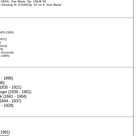
 1904) : Ave Maria, Op. 19b/B 68
ns Gesang III, D 839/Op. 52 no 6 "Ave Maria"
1505-1560)
1921)
)
tury)
59)
r. Gounod)
1-1885)
- 1896)
96)
1835 - 1921)
rger (1839 - 1901)
k (1841 - 1904)
1844 - 1937)
 - 1928)
 1991)