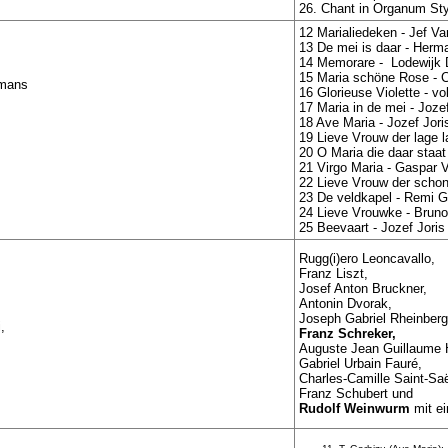
26. Chant in Organum Sty
12 Marialiedeken - Jef V
13 De mei is daar - Her
14 Memorare - Lodewijk 
15 Maria schöne Rose - 
emans
16 Glorieuse Violette - v
17 Maria in de mei - Jozef
18 Ave Maria - Jozef Jori
19 Lieve Vrouw der lage l
20 O Maria die daar staa
21 Virgo Maria - Gaspar
22 Lieve Vrouw der scho
23 De veldkapel - Remi G
24 Lieve Vrouwke - Brun
25 Beevaart - Jozef Joris
Rugg(i)ero Leoncavallo,
Franz Liszt,
Josef Anton Bruckner,
Antonin Dvorak,
Joseph Gabriel Rheinberg
i,
Franz Schreker,
Auguste Jean Guillaume 
Gabriel Urbain Fauré,
Charles-Camille Saint-Sa
Franz Schubert und
Rudolf Weinwurm
mit ei