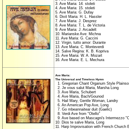
3. Ave Maria: 14. stoleti
4. Ave Maria: 15. stoleti
5. Ave Maria: G. Dufay
6. Dixit Maria: H. L. Hassler
7. Ave Maria: J. Desprez
8. Ave Maria: T. L. de Victoria
9. Ave Maria: J. Arcadelt
10. Marianske Ave: Michna
11. Ave Maria: G. Caccini
12. Virgin, tutto amor: Durante
13. Ave Maria: C. Monteverdi
14. Salve Regina: K. B. Kopriva
15. Ave Maria: W. A. Mozart
16. Ave Maria: E. L. Mechura
Ave Maria:
The Universal and Timeless Hymn
1. Gregorian Chant Organum Style Plains
2. Je vous salut Maria, Marsha Long
3. Ave Maria, Schubert
4. Ave Maria, Bach/Gounod
5. Hail Mary, Gentle Woman, Landry
6. An American Pop Ave, Long
7. Go mbeannaitear duit (Gaelic)
8. Verdi Ave from "Otello"
9. Ave based on Mascagni's Intermezzo "Ca
10. Dios te salve Maria, Long
11. Harp Improvisation with French Church B