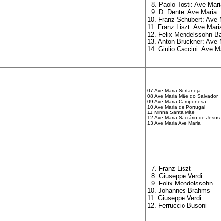
8. Paolo Tosti: Ave Mari
9. D. Dente: Ave Maria
10. Franz Schubert: Ave 
11. Franz Liszt: Ave Mari
12. Felix Mendelssohn-Ba
13. Anton Bruckner: Ave 
14. Giulio Caccini: Ave M
07 Ave Maria Sertaneja
08 Ave Maria Mãe do Salvador
09 Ave Maria Camponesa
10 Ave Maria de Portugal
11 Minha Santa Mãe
12 Ave Maria Sacrário de Jesus
13 Ave Maria Ave Maria
7. Franz Liszt
8. Giuseppe Verdi
9. Felix Mendelssohn
10. Johannes Brahms
11. Giuseppe Verdi
12. Ferruccio Busoni