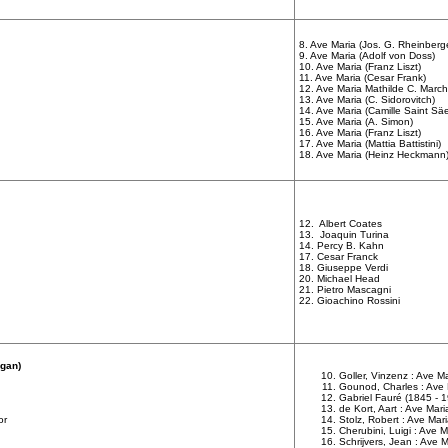
8. Ave Maria (Jos. G. Rheinberg
9. Ave Maria (Adolf von Doss)
10. Ave Maria (Franz Liszt)
11. Ave Maria (Cesar Frank)
12. Ave Maria Mathilde C. March
13. Ave Maria (C. Sidorovitch)
14. Ave Maria (Camille Saint Sä
15. Ave Maria (A. Simon)
16. Ave Maria (Franz Liszt)
17. Ave Maria (Mattia Battistini)
18. Ave Maria (Heinz Heckmann
12. Albert Coates
13. Joaquin Turina
14. Percy B. Kahn
17. Cesar Franck
18. Giuseppe Verdi
20. Michael Head
21. Pietro Mascagni
22. Gioachino Rossini
rgan)
Goller, Vinzenz : Ave M
Gounod, Charles : Ave 
Gabriel Fauré (1845 - 1
de Kort, Aart : Ave Mari
or
Stolz, Robert : Ave Mar
Cherubini, Luigi : Ave 
Schrijvers, Jean : Ave M