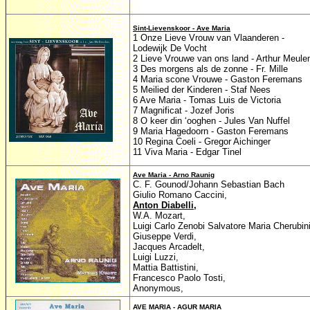
Sint-Lievenskoor - Ave Maria
1 Onze Lieve Vrouw van Vlaanderen -
Lodewijk De Vocht
2 Lieve Vrouwe van ons land - Arthur Meul
3 Des morgens als de zonne - Fr. Mille
4 Maria scone Vrouwe - Gaston Feremans
5 Meilied der Kinderen - Staf Nees
6 Ave Maria - Tomas Luis de Victoria
7 Magnificat - Jozef Joris
8 O keer din ‘ooghen - Jules Van Nuffel
9 Maria Hagedoorn - Gaston Feremans
10 Regina Coeli - Gregor Aichinger
11 Viva Maria - Edgar Tinel
Ave Maria - Arno Raunig
C. F. Gounod/Johann Sebastian Bach
Giulio Romano Caccini,
Anton Diabelli
,
W.A. Mozart,
Luigi Carlo Zenobi Salvatore Maria Cherubin
Giuseppe Verdi,
Jacques Arcadelt,
Luigi Luzzi,
Mattia Battistini,
Francesco Paolo Tosti,
Anonymous,
AVE MARIA - AGUR MARIA