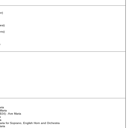
er)
esi)
ens)
)
aria
Maria
924) : Ave Maria
a
ia
Maria for Soprano, English Horn and Orchestra
aria