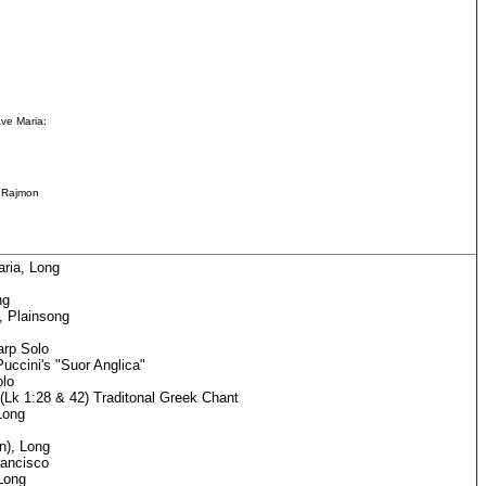
ve Maria:
R.Rajmon
aria, Long
ng
, Plainsong
arp Solo
Puccini's "Suor Anglica"
olo
(Lk 1:28 & 42) Traditonal Greek Chant
Long
n), Long
rancisco
 Long