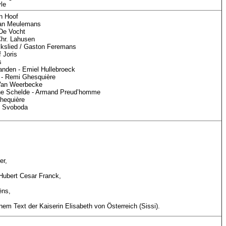
le
an Hoof
man Meulemans
De Vocht
Chr. Lahusen
olkslied / Gaston Feremans
 Joris
s
anden - Emiel Hullebroeck
t - Remi Ghesquière
 Van Weerbecke
ne Schelde - Armand Preud’homme
hequière
o Svoboda
er,
Hubert Cesar Franck,
ëns,
nem Text der Kaiserin Elisabeth von Österreich (Sissi).