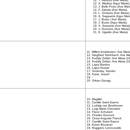
T. Garbizu (Ave Maria);
A. Madina (Agur Maria);
J. Bello Portu (Ave Mari
F. Zabala (Ave Maria);
L. Ondarra (Ave Maria);
A. Sagaseta (Agur Mari
J. Busto ( Ave Maria);
J. Busto (Agur Maria);
X. Sarasola (Ave Maria)
J. Guerrero (Ave Maria)
E. Ugalde (Ave Maria).
11. Willem Andriessen: Ave Mari
12. Siegfried Strohbach: Ave Ma
13. Kodály Zoltán: Ave Maria (1
14. Kodály Zoltán: Ave Maria (1
15. Lajos Bardos
16. Lajos Huszar
17. Szokolay, Sandor
18. Karai, Joszef
19. -
20. Orban Gyorgy
10. Magiller
11. Camille Saint-Saens
12. Ludwig van Beethoven
13. Luigi Maria Cherubini
14. Franz Schubert
15. Charles Gounod
16. Cesar Auguste Franck
17. Camille Saint-Saens
18. Anton Bruckner
19. Ruggiero Leoncavallo