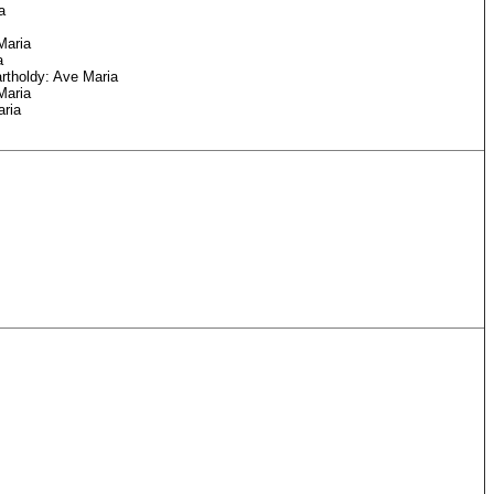
a
Maria
a
rtholdy: Ave Maria
Maria
aria