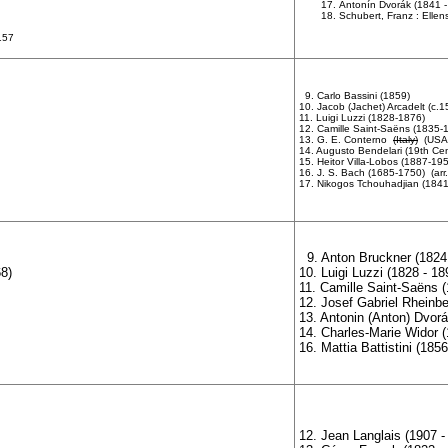
Antonín Dvorák (1841 -
Schubert, Franz : Elle
157
9. Carlo Bassini (1859)
10. Jacob (Jachet) Arcadelt (c.
11. Luigi Luzzi (1828-1876)
12. Camille Saint-Saëns (1835-
13. G. E. Conterno
(Italy)
(USA
14. Augusto Bendelari (19th Cen
15. Heitor Villa-Lobos (1887-19
16. J. S. Bach (1685-1750) (ar
17. Nikogos Tchouhadjian (184
9. Anton Bruckner (1824 
8)
10. Luigi Luzzi (1828 - 18
11. Camille Saint-Saëns (
12. Josef Gabriel Rheinbe
13. Antonin (Anton) Dvorá
14. Charles-Marie Widor (
16. Mattia Battistini (1856
12. Jean Langlais (1907 -