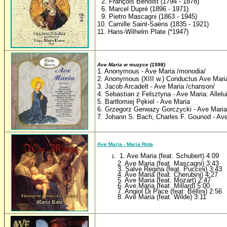
2. François Benoist (1794 - 1878)
6. Marcel Dupré (1896 - 1971)
9. Pietro Mascagni (1863 - 1945)
10. Camille Saint-Saëns (1835 - 1921)
11. Hans-Wilhelm Plate (*1947)
Ave Maria w muzyce (1998)
1. Anonymous - Ave Maria /monodia/
2. Anonymous (XIII w.) Conductus Ave Mari
3. Jacob Arcadelt - Ave Maria /chanson/
4. Sebastian z Felsztyna - Ave Maria: Allelu
5. Bartłomiej Pękiel - Ave Maria
6. Grzegorz Gerwazy Gorczycki - Ave Maria
7. Johann S. Bach, Charles F. Gounod - Av
Ave Maria - Maria Rota
1. Ave Maria (feat. Schubert) 4:09
2. Ave Maria (feat. Mascagni) 3:43
3. Salve Regina (feat. Puccini) 3:43
4. Ave Maria (feat. Cherubini) 4:27
5. Ave Maria (feat. Mozart) 2:47
6. Ave Maria (feat. Millard) 5:00
7. Angiol Di Pace (feat. Bellini) 2:56
8. Ave Maria (feat. Wilde) 3:11