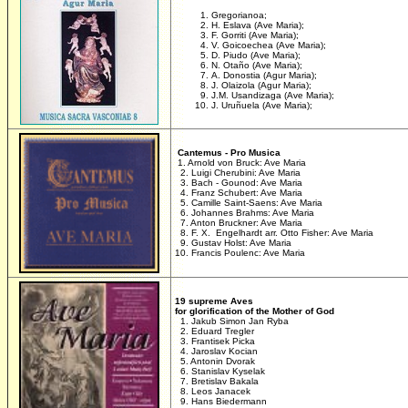
Gregorianoa;
H. Eslava (Ave Maria);
F. Gorriti (Ave Maria);
V. Goicoechea (Ave Maria);
D. Piudo (Ave Maria);
N. Otaño (Ave Maria);
A. Donostia (Agur Maria);
J. Olaizola (Agur Maria);
J.M. Usandizaga (Ave Maria);
J. Uruñuela (Ave Maria);
Cantemus - Pro Musica
1. Arnold von Bruck: Ave Maria
2. Luigi Cherubini: Ave Maria
3. Bach - Gounod: Ave Maria
4. Franz Schubert: Ave Maria
5. Camille Saint-Saens: Ave Maria
6. Johannes Brahms: Ave Maria
7. Anton Bruckner: Ave Maria
8. F. X. Engelhardt arr. Otto Fisher: Ave Maria
9. Gustav Holst: Ave Maria
10. Francis Poulenc: Ave Maria
19 supreme Aves
for glorification of the Mother of God
1. Jakub Simon Jan Ryba
2. Eduard Tregler
3. Frantisek Picka
4. Jaroslav Kocian
5. Antonin Dvorak
6. Stanislav Kyselak
7. Bretislav Bakala
8. Leos Janacek
9. Hans Biedermann