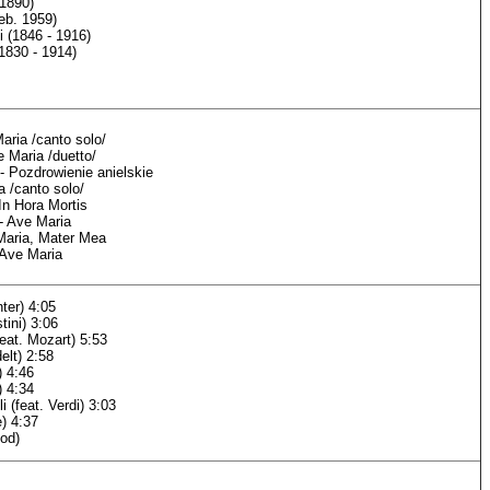
 1890)
eb. 1959)
 (1846 - 1916)
1830 - 1914)
aria /canto solo/
e Maria /duetto/
- Pozdrowienie anielskie
a /canto solo/
In Hora Mortis
- Ave Maria
Maria, Mater Mea
 Ave Maria
ter) 4:05
tini) 3:06
eat. Mozart) 5:53
elt) 2:58
) 4:46
) 4:34
i (feat. Verdi) 3:03
e) 4:37
nod)