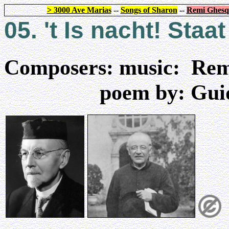
> 3000 Ave Marias
--
Songs of Sharon
--
Remi Ghesq
05. 't Is nacht! Staat
Composers: music: Remi
poem by: Guido G